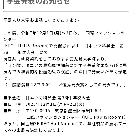
学会発表のお知らせ
平素より大変お世話になっております。
この度、令和7年12月1日(月)～2日(火) 国際ファッションセ
ンター
(KFC Hall＆Rooms)で開催されます 日本ウマ科学会 第
38回 年次大会 にて
現在共同研究契約をしております鹿児島大学様より、
「リン酸チタニアの馬病原性細菌に対する殺菌効果ならびに馬
房内での継続的な殺菌効果の検証」の演目で発表いただく予定
です。
（一般講演Ⅲ 12/2 9:00~ ※優秀発表賞としての発表です。）
■学会名：日本ウマ科学会 第38回 年次大会
■日 時：2025年12月1日(月)～2日(火)
■場 所：〒130-0015 東京都墨田区横網1-6-1
国際ファッションセンター（KFC Hall & Rooms）
※また、同会場3F KFC Hall Annexにて、弊社製品の展示ブー
スへの出展も決定しております。